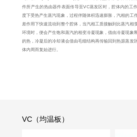
件所产生的热由器件表面传导至ⅤC蒸发区时，腔体内的工
度下受热产生蒸汽现象，过程伴随体积迅速膨胀，汽相的工
差作用下快速流动到整个腔体，当汽相工质接触到比蒸汽相
环境时，便会产生饱和蒸汽的相变冷凝现象，借由冷凝现象
的热，冷凝后的冷却液会借由毛细结构再传输回到热源蒸发
体内周而复始进行。
VC（均温板）