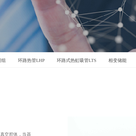
模组
环路热管LHP
环路式热虹吸管LTS
相变储能
构的真空腔体，当器