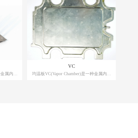
VC
一种金属内壁
均温板VC(Vapor Chamber)是一种金属内壁
件所产生的
附有毛细结构的真空腔体，当器件所产生的
时，腔体内
热由器件表面传导至ⅤC蒸发区时，腔体内
产生蒸汽现
的工作流体在一定真空度下受热产生蒸汽现
相的工作流
象，过程伴随体积迅速膨胀，汽相的工作流
到整个腔
体在微小的压差作用下快速流动到整个腔
变饱和温度
体，当汽相工质接触到比蒸汽相变饱和温度
汽的相变冷
稍低的环境时，便会产生饱和蒸汽的相变冷
发时吸收的
凝现象，借由冷凝现象释放出蒸发时吸收的
结构再传输
热，冷凝后的冷却液会借由毛细结构再传输
体内周而复
回到热源蒸发区，此运作将在腔体内周而复