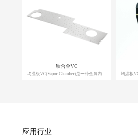
钛合金VC
均温板VC(Vapor Chamber)是一种金属内壁
均温板VC
附有毛细结构的真空腔体，当器件所产生的
附有毛细
热由器件表面传导至ⅤC蒸发区时，腔体内
热由器件
的工作流体在一定真空度下受热产生蒸汽现
的工作流
象，过程伴随体积迅速膨胀，汽相的工作流
象，过程
体在微小的压差作用下快速流动到整个腔
体在微
体，当汽相工质接触到比蒸汽相变饱和温度
体，当汽
稍低的环境时，便会产生饱和蒸汽的相变冷
稍低的环
凝现象，借由冷凝现象释放出蒸发时吸收的
凝现象，
热，冷凝后的冷却液会借由毛细结构再传输
热，冷凝
应用行业
回到热源蒸发区，此运作将在腔体内周而复
回到热源