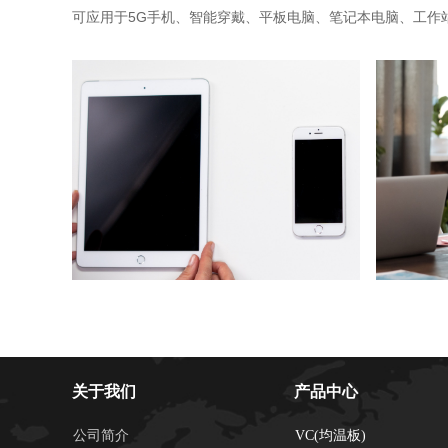
始进行。
可应用于5G手机、智能穿戴、平板电脑、笔记本电脑、工作站和
关于我们
产品中心
公司简介
VC(均温板)