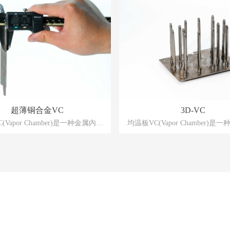
超薄铜合金VC
3D-VC
(Vapor Chamber)是一种金属内壁
均温板VC(Vapor Chamber)是
结构的真空腔体，当器件所产生的
附有毛细结构的真空腔体，当器
表面传导至ⅤC蒸发区时，腔体内
热由器件表面传导至ⅤC蒸发区
体在一定真空度下受热产生蒸汽现
的工作流体在一定真空度下受热
伴随体积迅速膨胀，汽相的工作流
象，过程伴随体积迅速膨胀，汽
小的压差作用下快速流动到整个腔
体在微小的压差作用下快速流动
相工质接触到比蒸汽相变饱和温度
体，当汽相工质接触到比蒸汽相
境时，便会产生饱和蒸汽的相变冷
稍低的环境时，便会产生饱和蒸
借由冷凝现象释放出蒸发时吸收的
凝现象，借由冷凝现象释放出蒸
后的冷却液会借由毛细结构再传输
热，冷凝后的冷却液会借由毛细
蒸发区，此运作将在腔体内周而复
回到热源蒸发区，此运作将在腔