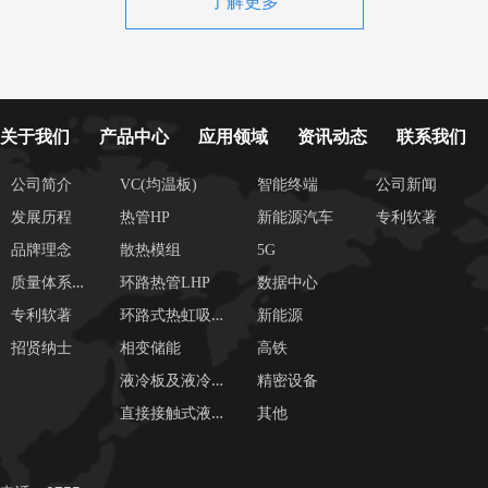
了解更多
关于我们
产品中心
应用领域
资讯动态
联系我们
公司简介
VC(均温板)
智能终端
公司新闻
发展历程
热管HP
新能源汽车
专利软著
品牌理念
散热模组
5G
质
量体系证书
环路热管LHP
数据中心
环
路式热虹吸管LTS
专利软著
新能源
招贤纳士
相变储能
高铁
液
冷板及液冷系统
精密设备
直
接接触式液冷
其他