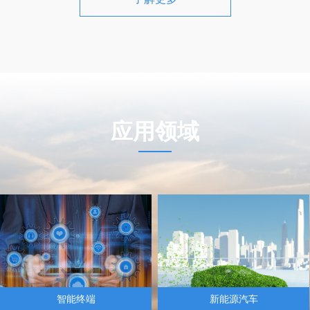
变
凝
凝
凝
凝
板、埋管式液冷板等，可以有效解决产品的
过程中进行能量
凝
度
度
度
度
而
而
而
而
热管理需求。
相变材料（PCM，Pha
孔
冷
冷
冷
冷
具有相变过程等
回
的
的
的
的
等优点，广泛应
达
输
输
输
输
的
的
的
的
回收、建筑节能
复
复
复
复
波动等场景。
从
管
管
管
管
了
了
了
了
应用领域
热
的
的
的
的
的
寿
寿
寿
寿
智能终端
新能源汽车