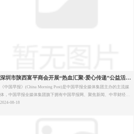
深圳市陕西富平商会开展“热血汇聚·爱心传递”公益活动-
《中国早报》(China Morning Post)是中国早报全媒体集团主办的主流媒
中国早报
体，中国早报全媒体集团旗下拥有中国早报网、聚焦新闻、中早财经、
中早锐评、中早观察、《中国早报》印刷版等，另设中国早报全媒体新
2024-08-18
闻研究院、中国早报全媒体音乐家协会、中国早报全媒体书画研究院等
机构。中国早报全媒体集团总部设在香港，分部设在北京，下设行政综
合部、编委会、总编室、新融媒中心、新闻中心、编辑中心、专刊中
心，并在美国德克萨斯州设有美洲新闻中心、泰国曼谷设有泰国新闻中