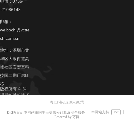
电话：0755-
-21086148
邮箱：
weibochi@vctte
ch.com.cn
地址：深圳市龙
华区大浪街道高
峰社区安宏基科
技园二期厂房B
栋
版权所有 ©
深
圳威铂驰热技术
有限公司
粤ICP备2021067202号
本网站支持
IPv6
本网站由阿里云提供云计算及安全服务
Powered by 万网