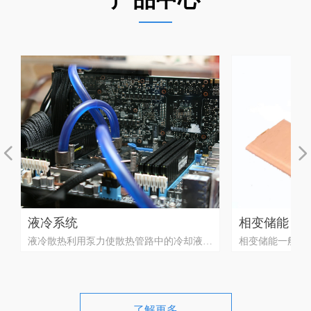
넳
넲
液冷系统
相变储能
工
工
工
工
液冷散热利用泵力使散热管路中的冷却液循
相变储能一般来
的
的
的
的
作
作
作
作
环并进行有效散热。
热。但汽液转换
细
管
管
管
管
耐压要求较高，
行
现
现
现
现
发
发
发
发
液冷分为：一体式液冷板、相变-液冷复合
生，因此，相变
热
流
流
流
流
凝
凝
凝
凝
散热系统、高密液冷散热系统、接管式液冷
储能技术是利用
了解更多