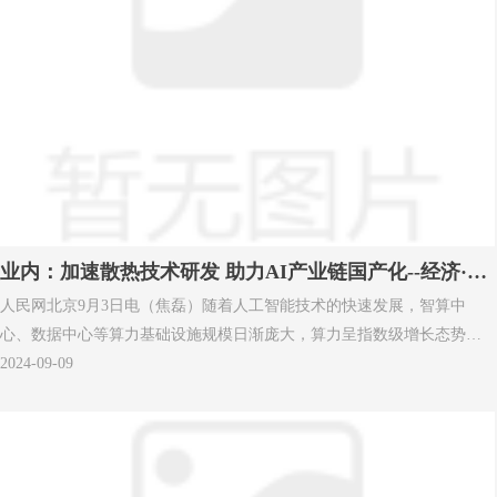
业内：加速散热技术研发 助力AI产业链国产化--经济·科
人民网北京9月3日电（焦磊）随着人工智能技术的快速发展，智算中
技--人民网
心、数据中心等算力基础设施规模日渐庞大，算力呈指数级增长态势。
根据工信部数据，截至2023年底，我国在用数据中心机架总规模超过810
2024-09-09
万标准