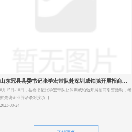
心。《中国早报》印刷版在香港、澳门和东南亚、美国华人社区订阅发
行，是传播中华文化的一个重要窗口。
山东冠县县委书记张学宏带队赴深圳威铂驰开展招商活
8月15日-18日，县委书记张学宏带队赴深圳威铂驰开展招商引资活动，考
动
察走访企业并洽谈对接项目
2023-08-24