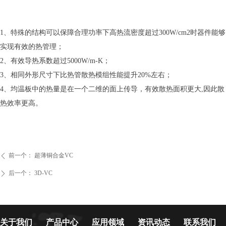
1、特殊的结构可以保障合理功率下高热流密度超过300W/cm2时器件能够
实现有效的热管理；
2、有效导热系数超过5000W/m-K；
3、相同外形尺寸下比热管散热模组性能提升20%左右；
4、均温板中的热量是在一个二维的面上传导，有效散热面积更大,因此散
热效率更高。
前一个：
超薄铜合金VC
ꄴ
后一个：
3D-VC
ꄲ
关于我们
产品中心
应用领域
资讯动态
联系我们