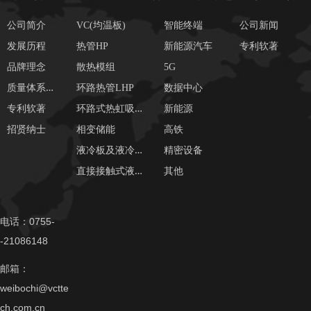
公司简介
VC(均温板)
智能终端
公司新闻
发展历程
热管HP
新能源汽车
专利软著
品牌理念
散热模组
5G
质
量体系证书
环路热管LHP
数据中心
环
路式热虹吸管LTS
专利软著
新能源
招贤纳士
相变储能
高铁
液
冷板及液冷系统
精密设备
直
接接触式液冷
其他
电话：0755-
-21086148
邮箱：
weibochi@vctte
ch.com.cn