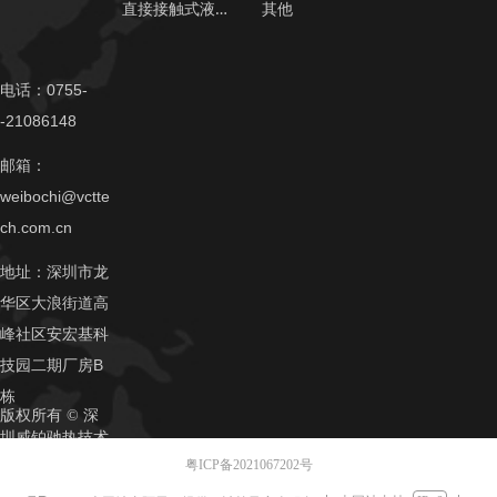
直
接接触式液冷
其他
电话：0755-
-21086148
邮箱：
weibochi@vctte
ch.com.cn
地址：深圳市龙
华区大浪街道高
峰社区安宏基科
技园二期厂房B
栋
版权所有 ©
深
圳威铂驰热技术
有限公司
粤ICP备2021067202号