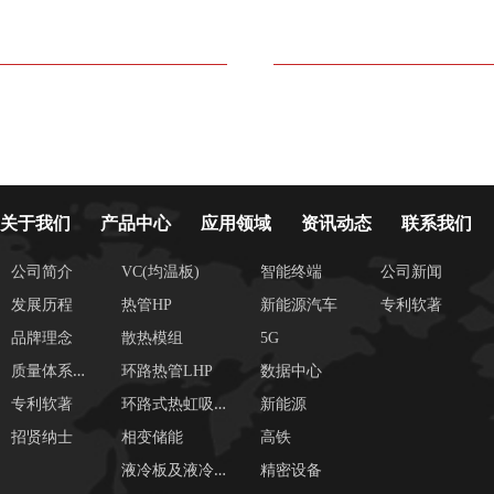
关于我们
产品中心
应用领域
资讯动态
联系我们
公司简介
VC(均温板)
智能终端
公司新闻
发展历程
热管HP
新能源汽车
专利软著
品牌理念
散热模组
5G
质
量体系证书
环路热管LHP
数据中心
环
路式热虹吸管LTS
专利软著
新能源
招贤纳士
相变储能
高铁
液
冷板及液冷系统
精密设备